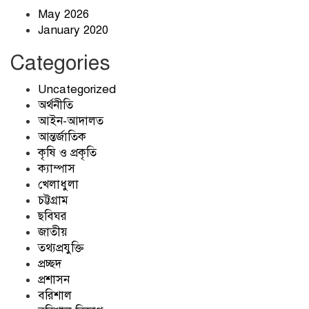
May 2026
January 2020
ট্রাম্পের সঙ্গে চীন যাচ্ছেন ইলন মাস্ক, টিম কুক ও
বোয়িং প্রধান
Categories
Uncategorized
উবার অ্যাপে নতুন যেসব সুবিধা আসছে
অর্থনীতি
আইন-আদালত
আন্তর্জাতিক
কৃষি ও প্রকৃতি
বাসন মাজার স্পঞ্জ কতদিন পরপর পরিবর্তন
ক্যাম্পাস
করবেন?
খেলাধুলা
চট্টগ্রাম
ছবিঘর
ব্রিটিশ মন্ত্রিসভায় ৪ মন্ত্রীর পদত্যাগ, চাপে কিয়ার
জাতীয়
স্টারমার
তথ্যপ্রযুক্তি
প্রচ্ছদ
প্রশাসন
শপিংমল-দোকানপাট খোলা রাখার নতুন সময়
বরিশাল
নির্ধারণ