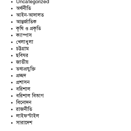
Uncategorized
উবার অ্যাপে নতুন যেসব সুবিধা আসছে
অর্থনীতি
আইন-আদালত
আন্তর্জাতিক
কৃষি ও প্রকৃতি
বাসন মাজার স্পঞ্জ কতদিন পরপর পরিবর্তন
ক্যাম্পাস
করবেন?
খেলাধুলা
চট্টগ্রাম
ছবিঘর
ব্রিটিশ মন্ত্রিসভায় ৪ মন্ত্রীর পদত্যাগ, চাপে কিয়ার
জাতীয়
স্টারমার
তথ্যপ্রযুক্তি
প্রচ্ছদ
প্রশাসন
শপিংমল-দোকানপাট খোলা রাখার নতুন সময়
বরিশাল
নির্ধারণ
বরিশাল বিভাগ
বিনোদন
রাজনীতি
ঈদুল আজহায় ট্রেনে নারীদের জন্য পৃথক কামরা
লাইফস্টাইল
বরাদ্দ রাখার নির্দেশ
সারাদেশ