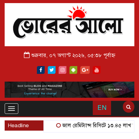
শুক্রবার, ০৭ অগাস্ট ২০২৬, ০৫:৩৮ পূর্বাহ্ন
EN
Toggle
navigation
Headline
জাল রেমিট্যান্স রিসিটে ১৩.৪৫ লাখ আত্মসা