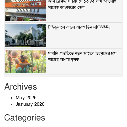
জাল রেমিট্যান্স রিসিটে ১৩.৪৫ লাখ আত্মসাৎ,
সাবেক ব্যাংকারের জেল
ট্রাইব্যুনালে বাড়ল আরও তিন প্রসিকিউটর
মালচিং পদ্ধতিতে নতুন জাতের তরমুজের চাষ,
লাভের আশায় কৃষক
বিশ্বের এক নম্বর ইউটিউব চ্যানেল কোনটি?
Archives
May 2026
January 2020
ট্রাম্পের সঙ্গে চীন যাচ্ছেন ইলন মাস্ক, টিম কুক ও
বোয়িং প্রধান
Categories